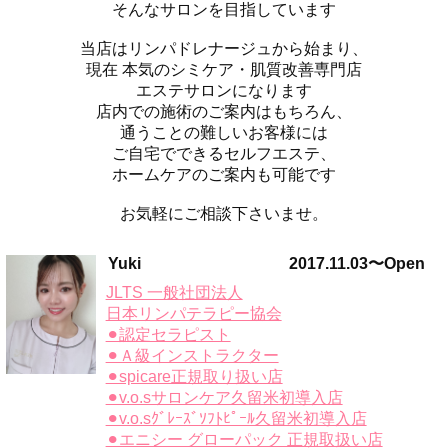
そんなサロンを目指しています
当店はリンパドレナージュから始まり、
現在 本気のシミケア・肌質改善専門店
エステサロンになります
店内での施術のご案内はもちろん、
通うことの難しいお客様には
ご自宅でできるセルフエステ、
ホームケアのご案内も可能です
お気軽にご相談下さいませ。
Yuki 2017.11.03〜Open
JLTS 一般社団法人
日本リンパテラピー協会
⚫︎認定セラピスト
⚫︎Ａ級インストラクター
⚫︎spicare正規取り扱い店
⚫︎v.o.sサロンケア久留米初導入店
⚫︎v.o.sｸﾞﾚｰｽﾞｿﾌﾄﾋﾟｰﾙ久留米初導入店
⚫︎エニシー グローパック 正規取扱い店