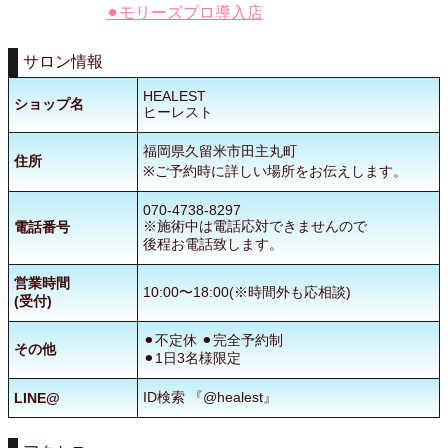
⚫︎モリーズプロ導入店
サロン情報
HEALEST
ショップ名
ヒーレスト
福岡県久留米市田主丸町
住所
※ご予約時に詳しい場所をお伝えします。
070-4738-8297
※施術中は電話応対できませんので
電話番号
後程お電話致します。
営業時間
10:00〜18:00(※時間外も応相談)
(受付)
⚫︎不定休 ⚫︎完全予約制
その他
⚫︎1日3名様限定
ID検索 『@healest』
LINE@