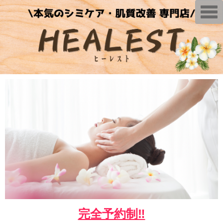
T
o
g
g
l
e
n
a
v
i
g
a
t
i
o
n
完全予約制‼︎